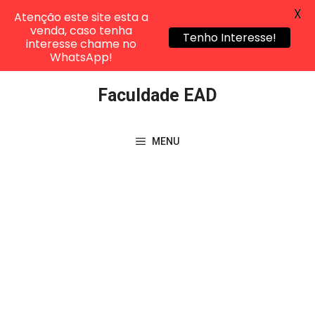
X
Atenção este site esta a
venda, caso tenha
Tenho Interesse!
interesse chame no
WhatsApp!
Pular
Faculdade EAD
para
o
conteúdo
MENU