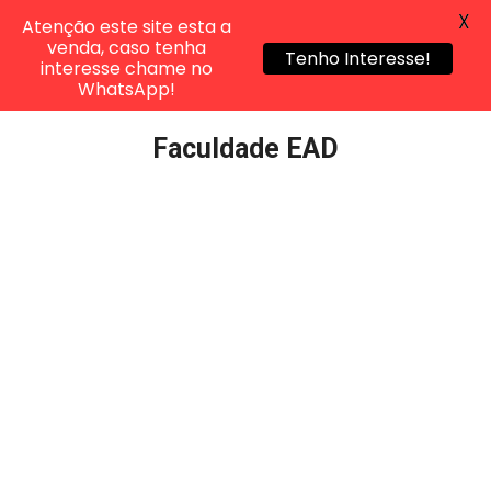
X
Atenção este site esta a
venda, caso tenha
Tenho Interesse!
interesse chame no
WhatsApp!
Pular
Faculdade EAD
para
o
conteúdo