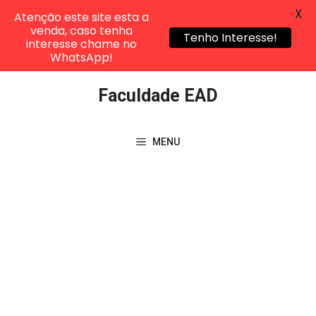
X
Atenção este site esta a
venda, caso tenha
Tenho Interesse!
interesse chame no
WhatsApp!
Pular
Faculdade EAD
para
o
conteúdo
MENU