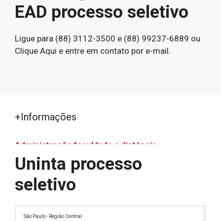
EAD processo seletivo
Ligue para (88) 3112-3500 e (88) 99237-6889 ou
Clique Aqui e entre em contato por e-mail.
+Informações
Administração faculdade a distância
Uninta processo
Administração faculdade a distância
Assistência Social EAD
seletivo
Bacharelado em Ciências Econômicas EAD
Bacharelado em Estética e Cosmética EAD
São Paulo - Região Central
Bacharelado em Gestão Financeira EAD