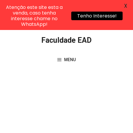
X
Atenção este site esta a
venda, caso tenha
Tenho Interesse!
interesse chame no
WhatsApp!
Pular
Faculdade EAD
para
o
conteúdo
MENU