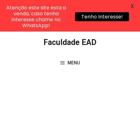
X
Atenção este site esta a
venda, caso tenha
Tenho Interesse!
interesse chame no
WhatsApp!
Pular
Faculdade EAD
para
o
conteúdo
MENU