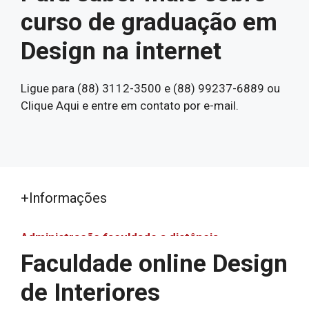
curso de graduação em
Design na internet
Ligue para (88) 3112-3500 e (88) 99237-6889 ou
Clique Aqui e entre em contato por e-mail.
+Informações
Administração faculdade a distância
Faculdade online Design
Administração faculdade a distância
Assistência Social EAD
de Interiores
Bacharelado em Ciências Econômicas EAD