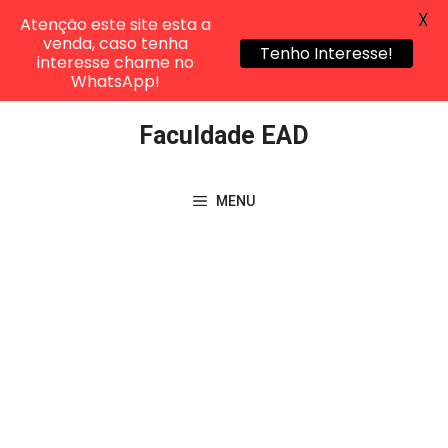
X
Atenção este site esta a
venda, caso tenha
Tenho Interesse!
interesse chame no
WhatsApp!
Pular
Faculdade EAD
para
o
conteúdo
MENU