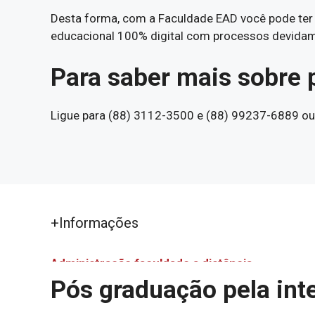
Desta forma, com a Faculdade EAD você pode ter 
educacional 100% digital com processos devidame
Para saber mais sobre 
Ligue para (88) 3112-3500 e (88) 99237-6889 ou C
+Informações
Administração faculdade a distância
Pós graduação pela int
Administração faculdade a distância
Assistência Social EAD