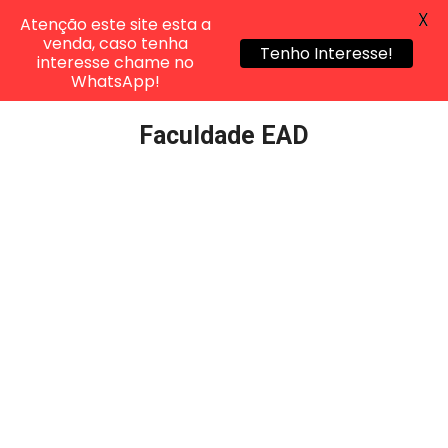
X
Atenção este site esta a
venda, caso tenha
Tenho Interesse!
interesse chame no
WhatsApp!
Pular
Faculdade EAD
para
o
conteúdo