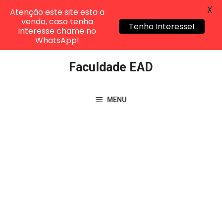
X
Atenção este site esta a
venda, caso tenha
Tenho Interesse!
interesse chame no
WhatsApp!
Pular
Faculdade EAD
para
o
conteúdo
MENU