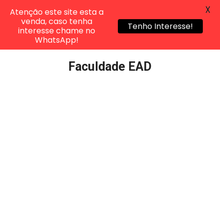
X
Atenção este site esta a
venda, caso tenha
Tenho Interesse!
interesse chame no
WhatsApp!
Pular
Faculdade EAD
para
o
conteúdo