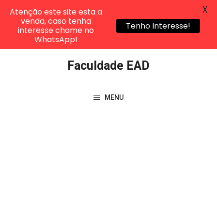
X
Atenção este site esta a
venda, caso tenha
Tenho Interesse!
interesse chame no
WhatsApp!
Pular
Faculdade EAD
para
o
conteúdo
MENU