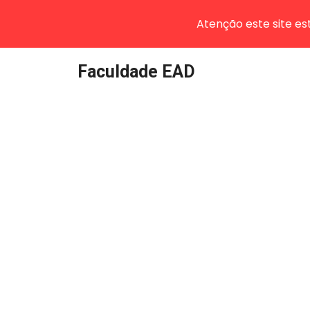
Atenção este site e
Pular
Faculdade EAD
para
o
conteúdo