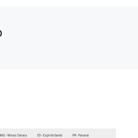
o
MG - Minas Gerais
ES - Espírito Santo
PR - Paraná