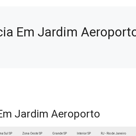
cia Em Jardim Aeroport
 Em Jardim Aeroporto
na Sul SP
Zona Oeste SP
Grande SP
Interior SP
RJ - Rio de Janeiro