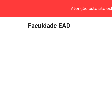
Atenção este site e
Pular
Faculdade EAD
para
o
conteúdo