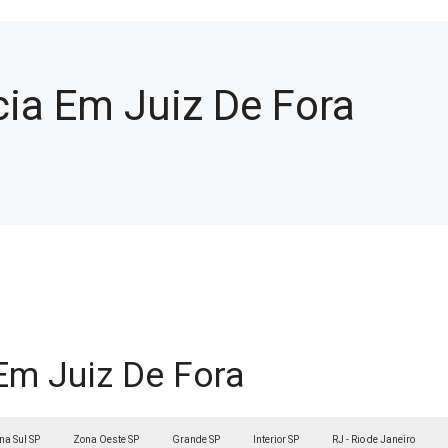
ia Em Juiz De Fora
Em Juiz De Fora
na Sul SP
Zona Oeste SP
Grande SP
Interior SP
RJ - Rio de Janeiro