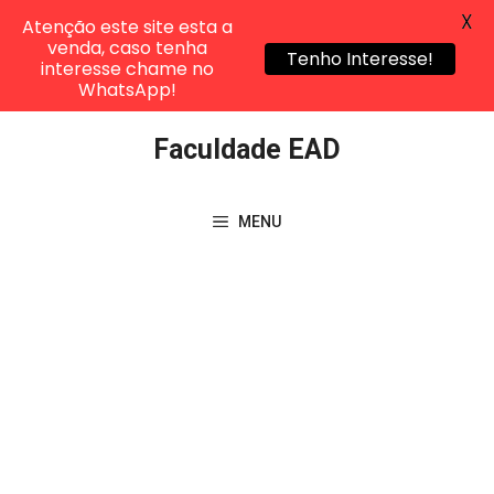
X
Atenção este site esta a
venda, caso tenha
Tenho Interesse!
interesse chame no
WhatsApp!
Pular
Faculdade EAD
para
o
conteúdo
MENU