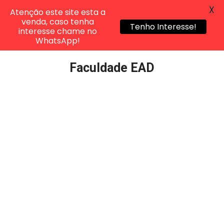
X
Atenção este site esta a
venda, caso tenha
Tenho Interesse!
interesse chame no
WhatsApp!
Pular
Faculdade EAD
para
o
conteúdo