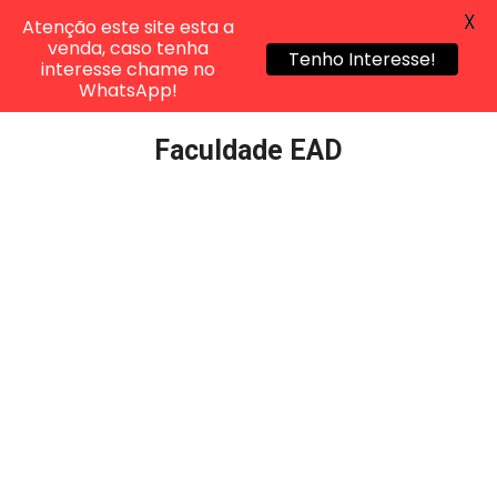
X
Atenção este site esta a
venda, caso tenha
Tenho Interesse!
interesse chame no
WhatsApp!
Pular
Faculdade EAD
para
o
conteúdo