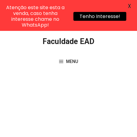
X
Atenção este site esta a
venda, caso tenha
Tenho Interesse!
interesse chame no
WhatsApp!
Pular
Faculdade EAD
para
o
conteúdo
MENU