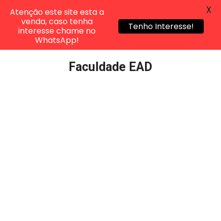
X
Atenção este site esta a
venda, caso tenha
Tenho Interesse!
interesse chame no
WhatsApp!
Pular
Faculdade EAD
para
o
conteúdo