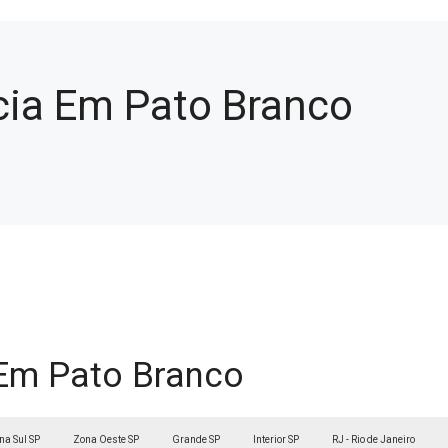
cia Em Pato Branco
 Em Pato Branco
na Sul SP
Zona Oeste SP
Grande SP
Interior SP
RJ - Rio de Janeiro