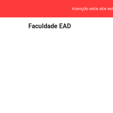
Atenção este site e
Pular
Faculdade EAD
para
o
conteúdo