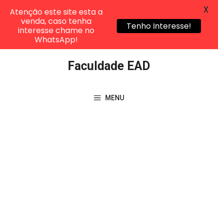
X
Atenção este site esta a
venda, caso tenha
Tenho Interesse!
interesse chame no
WhatsApp!
Pular
Faculdade EAD
para
o
conteúdo
MENU