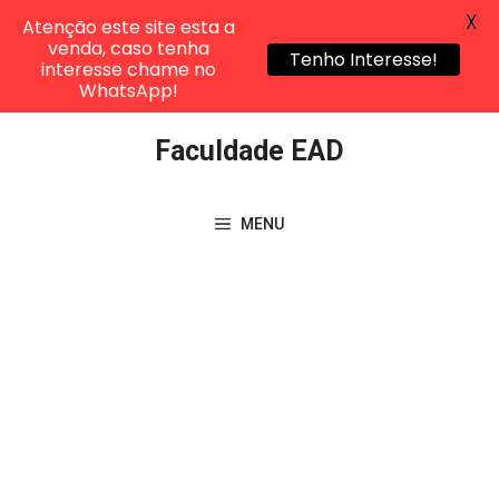
X
Atenção este site esta a
venda, caso tenha
Tenho Interesse!
interesse chame no
WhatsApp!
Pular
Faculdade EAD
para
o
conteúdo
MENU