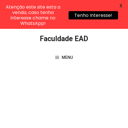
X
Atenção este site esta a
venda, caso tenha
Tenho Interesse!
interesse chame no
WhatsApp!
Pular
Faculdade EAD
para
o
conteúdo
MENU