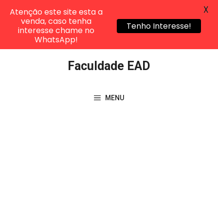
X
Atenção este site esta a
venda, caso tenha
Tenho Interesse!
interesse chame no
WhatsApp!
Pular
Faculdade EAD
para
o
conteúdo
MENU