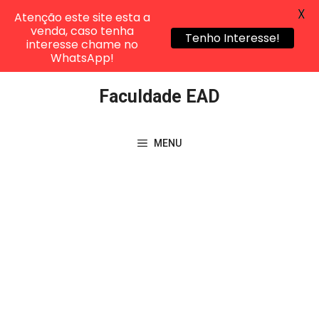
X
Atenção este site esta a
venda, caso tenha
Tenho Interesse!
interesse chame no
WhatsApp!
Pular
Faculdade EAD
para
o
conteúdo
MENU