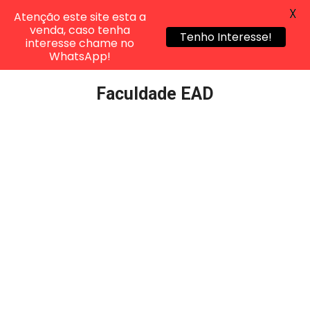
X
Atenção este site esta a
venda, caso tenha
Tenho Interesse!
interesse chame no
WhatsApp!
Pular
Faculdade EAD
para
o
conteúdo