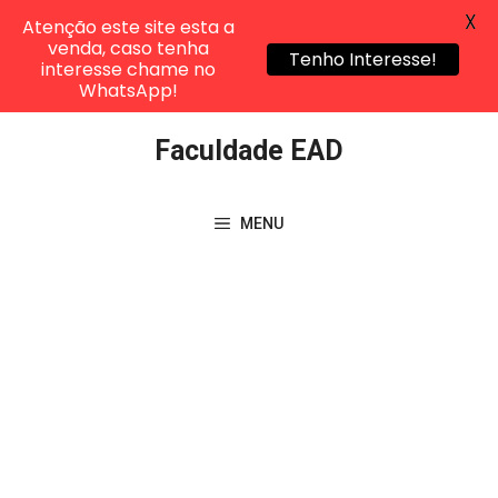
X
Atenção este site esta a
venda, caso tenha
Tenho Interesse!
interesse chame no
WhatsApp!
Pular
Faculdade EAD
para
o
conteúdo
MENU