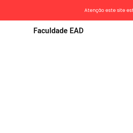
Atenção este site e
Pular
Faculdade EAD
para
o
conteúdo