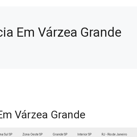
cia Em Várzea Grande
 Em Várzea Grande
na Sul SP
Zona Oeste SP
Grande SP
Interior SP
RJ - Rio de Janeiro