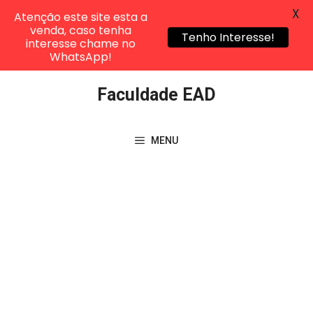
X
Atenção este site esta a
venda, caso tenha
Tenho Interesse!
interesse chame no
WhatsApp!
Pular
Faculdade EAD
para
o
conteúdo
MENU