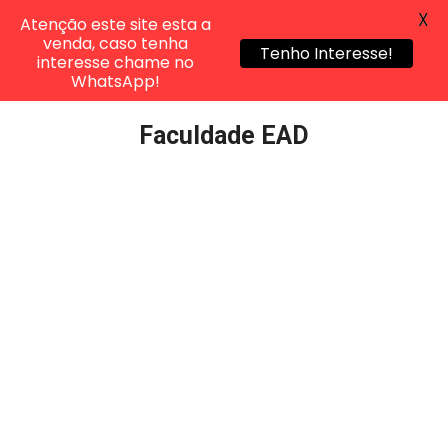
X
Atenção este site esta a
venda, caso tenha
Tenho Interesse!
interesse chame no
WhatsApp!
Pular
Faculdade EAD
para
o
conteúdo