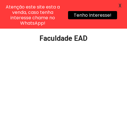
X
Atenção este site esta a
venda, caso tenha
Tenho Interesse!
interesse chame no
WhatsApp!
Pular
Faculdade EAD
para
o
conteúdo