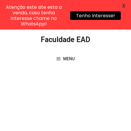
X
Atenção este site esta a
venda, caso tenha
Tenho Interesse!
interesse chame no
WhatsApp!
Pular
Faculdade EAD
para
o
conteúdo
MENU