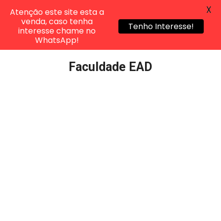
X
Atenção este site esta a
venda, caso tenha
Tenho Interesse!
interesse chame no
WhatsApp!
Pular
Faculdade EAD
para
o
conteúdo