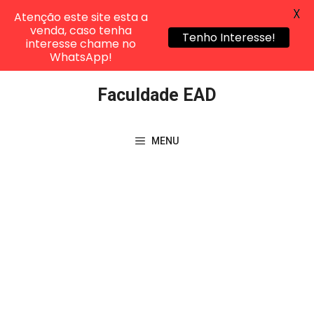
X
Atenção este site esta a
venda, caso tenha
Tenho Interesse!
interesse chame no
WhatsApp!
Pular
Faculdade EAD
para
o
conteúdo
MENU