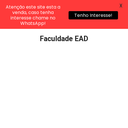
X
Atenção este site esta a
venda, caso tenha
Tenho Interesse!
interesse chame no
WhatsApp!
Pular
Faculdade EAD
para
o
conteúdo