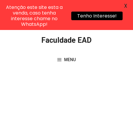
X
Atenção este site esta a
venda, caso tenha
Tenho Interesse!
interesse chame no
WhatsApp!
Pular
Faculdade EAD
para
o
conteúdo
MENU