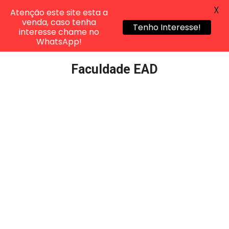
X
Atenção este site esta a
venda, caso tenha
Tenho Interesse!
interesse chame no
WhatsApp!
Pular
Faculdade EAD
para
o
conteúdo