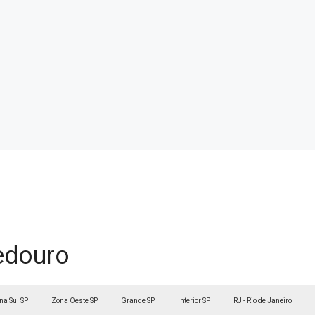
edouro
na Sul SP
Zona Oeste SP
Grande SP
Interior SP
RJ - Rio de Janeiro