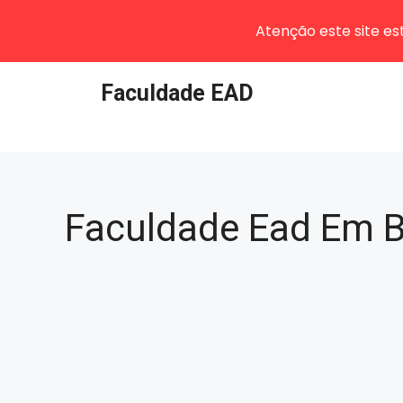
Atenção este site e
Pular
Faculdade EAD
para
o
conteúdo
Faculdade Ead Em 