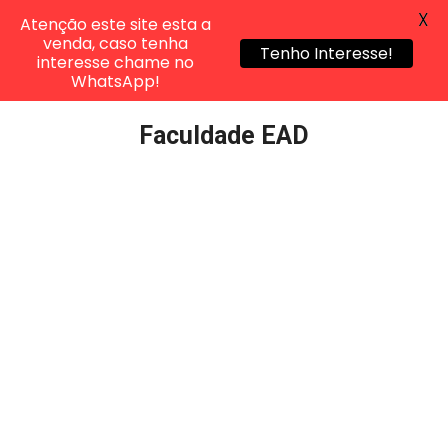
X
Atenção este site esta a
venda, caso tenha
Tenho Interesse!
interesse chame no
WhatsApp!
Pular
Faculdade EAD
para
o
conteúdo