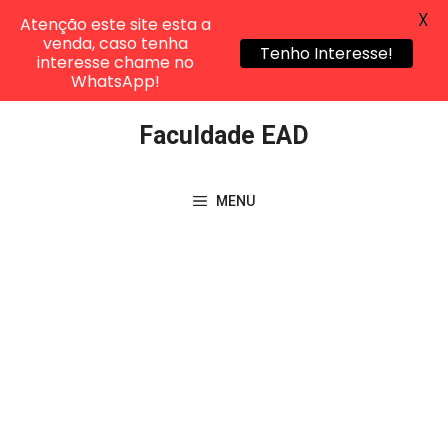
X
Atenção este site esta a
venda, caso tenha
Tenho Interesse!
interesse chame no
WhatsApp!
Pular
Faculdade EAD
para
o
conteúdo
MENU