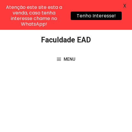
X
Atenção este site esta a
venda, caso tenha
Tenho Interesse!
interesse chame no
WhatsApp!
Pular
Faculdade EAD
para
o
conteúdo
MENU