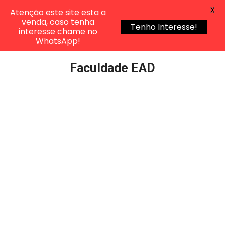
X
Atenção este site esta a
venda, caso tenha
Tenho Interesse!
interesse chame no
WhatsApp!
Pular
Faculdade EAD
para
o
conteúdo