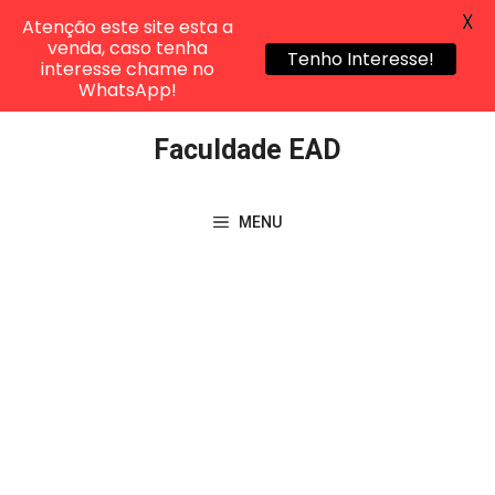
X
Atenção este site esta a
venda, caso tenha
Tenho Interesse!
interesse chame no
WhatsApp!
Pular
Faculdade EAD
para
o
conteúdo
MENU