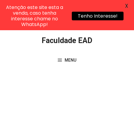
X
Atenção este site esta a
venda, caso tenha
Tenho Interesse!
interesse chame no
WhatsApp!
Pular
Faculdade EAD
para
o
conteúdo
MENU