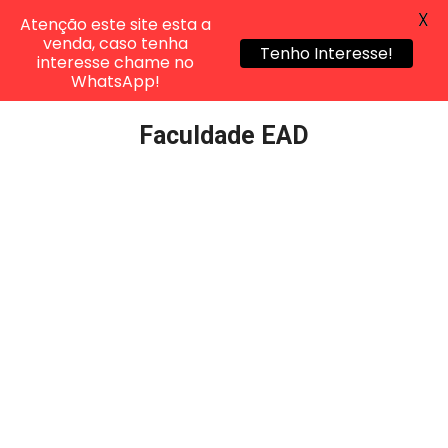
X
Atenção este site esta a
venda, caso tenha
Tenho Interesse!
interesse chame no
WhatsApp!
Pular
Faculdade EAD
para
o
conteúdo