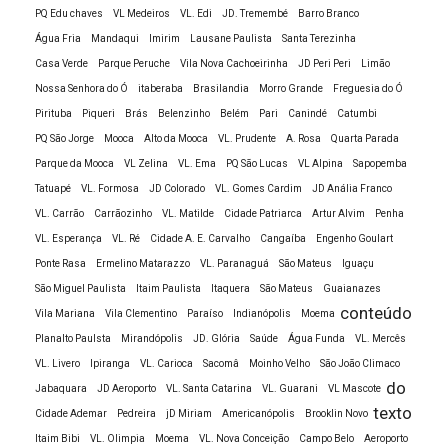
PQ Edu chaves
VL Medeiros
VL. Edi
JD. Tremembé
Barro Branco
Faculdade à distância Administração
Água Fria
Mandaqui
Imirim
Lausane Paulista
Santa Terezinha
reconhecida pelo MEC
Casa Verde
Parque Peruche
Vila Nova Cachoeirinha
JD Peri Peri
Limão
Faculdade a distância Administração
Nossa Senhora do Ó
itaberaba
Brasilandia
Morro Grande
Freguesia do Ó
Faculdade a distância curso de História
Pirituba
Piqueri
Brás
Belenzinho
Belém
Pari
Canindé
Catumbi
Faculdade a distância de Biologia
PQ São Jorge
Mooca
Alto da Mooca
VL. Prudente
A. Rosa
Quarta Parada
Parque da Mooca
VL Zelina
VL. Ema
PQ São Lucas
VL Alpina
Sapopemba
Faculdade a distância de Ciências Contábeis
Tatuapé
VL. Formosa
JD Colorado
VL. Gomes Cardim
JD Anália Franco
Faculdade a distância de Contabilidade
VL. Carrão
Carrãozinho
VL. Matilde
Cidade Patriarca
Artur Alvim
Penha
Faculdade a distância de Design de interiores
VL. Esperança
VL. Ré
Cidade A. E. Carvalho
Cangaíba
Engenho Goulart
Faculdade a distância de Educação Física
Ponte Rasa
Ermelino Matarazzo
VL. Paranaguá
São Mateus
Iguaçu
Faculdade a distância de Estética e Cosmética
São Miguel Paulista
Itaim Paulista
Itaquera
São Mateus
Guaianazes
conteúdo
Vila Mariana
Vila Clementino
Paraíso
Indianópolis
Moema
Faculdade a distância de Estética
Planalto Paulsta
Mirandópolis
JD. Glória
Saúde
Água Funda
VL. Mercês
Faculdade a distância de História
VL. Livero
Ipiranga
VL. Carioca
Sacomâ
Moinho Velho
São João Climaco
Faculdade a distância de Logística
do
Jabaquara
JD Aeroporto
VL. Santa Catarina
VL. Guarani
VL Mascote
Faculdade a distância de Marketing
texto
Cidade Ademar
Pedreira
jD Miriam
Americanópolis
Brooklin Novo
Faculdade a distância de Matemática
Itaim Bibi
VL. Olimpia
Moema
VL. Nova Conceição
Campo Belo
Aeroporto