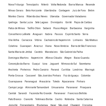
Faculdade a distância Recursos Humanos
Nova Friburgo
Teresópolis
Niterói
Volta Redonda
Barra Mansa
Resende
Faculdade a distância Serviço Social
Minas Gerais
Belo Horizonte
Uberlândia
Contagem
Juiz de Fora
Betim
Montes Claros
Ribeirão das Neves
Uberaba
Governador Valadares
Faculdade a distância Teologia
Ipatinga
Santa Luzia
Sete Lagoas
Divinópolis
Ibirité
Poços de Caldas
Faculdade com EAD
Patos de Minas
Teófilo Otoni
Sabará
Pouso Alegre
Barbacena
Varginha
Faculdade com vestibular online
Conselheiro Lafeiete
Araguari
Itabira
Passos
Espírito Santo
Serra
Faculdade de Administração
Vila Velha
Cariacica
Vitória
Cachoeiro de Itapemirim
Linhares
São Mateus
Faculdade de Biologia
Colatina
Guarapari
Aracruz
Viana
Nova Venécia
Barra de São Francisco
Santa Maria de Jetibá
Castelo
Marataízes
São Gabriel da Palha
Faculdade de Ciências Contábeis
Domingos Martins
Itapemirim
Afonso Cláudio
Alegre
Baixo Guandu
Faculdade de Ciências Econômicas
Conceição da Barra
Guaçuí
Iúna
Jaguaré
Mimoso do Sul
Sooretama
Faculdade de Educação Física EAD preço
Anchieta
Pinheiros
Pedro Canário
Paraná
Curitiba
Londrina
Maringá
Faculdade de Educação Física EAD
Ponta Grossa
Cascavel
São José dos Pinhais
Foz do Iguaçu
Colombo
Faculdade de Estética e Cosmética
Guarapuava
Paranaguá
Araucária
Toledo
Apucarana
Pinhais
Campo Largo
Almirante Tamandaré
Umuarama
Paranavaí
Piraquara
Faculdade de Gastronomia
Cambé
Sarandi
Fazenda Rio Grande
Paranavaí
Francisco Beltrão
Faculdade de Gestão Financeira
Pato Branco
Cianorte
Telêmaco Borba
Castro
Rolândia
Santa Catarina
Faculdade de Jornalismo EAD
Joinville
Florianópolis
Blumenau
Itajaí
São José
Chapecó
Criciúma