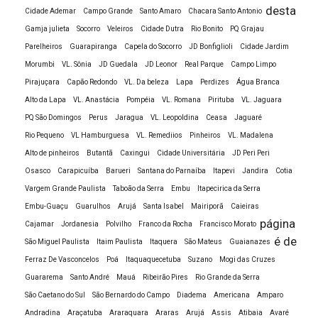
desta
Cidade Ademar
Campo Grande
Santo Amaro
Chacara Santo Antonio
Faculdade a distância de Pedagogia reconhecida
Gamja julieta
Socorro
Veleiros
Cidade Dutra
Rio Bonito
PQ Grajau
pelo MEC
Parelheiros
Guarapiranga
Capela do Socorro
JD Bonfiglioli
Cidade Jardim
Faculdade a distância de Pedagogia
Morumbi
VL. Sônia
JD Guedala
JD Leonor
Real Parque
Campo Limpo
Faculdade a distância de tecnologia
Pirajuçara
Capão Redondo
VL. Da beleza
Lapa
Perdizes
Água Branca
Faculdade a distância de TI
Alto da Lapa
VL. Anastácia
Pompéia
VL. Romana
Pirituba
VL. Jaguara
Faculdade à distância Design de Moda
PQ São Domingos
Perus
Jaragua
VL. Leopoldina
Ceasa
Jaguaré
Rio Pequeno
VL Hamburguesa
VL. Remediios
Pinheiros
VL. Madalena
Faculdade à distância Educação Física
Alto de pinheiros
Butantã
Caxingui
Cidade Universitária
JD Peri Peri
bacharelado
Osasco
Carapicuíba
Barueri
Santana do Parnaíba
Itapevi
Jandira
Cotia
Faculdade a distância Educação Física
Vargem Grande Paulista
Taboão da Serra
Embu
Itapecirica da Serra
Licenciatura
Embu-Guaçu
Guarulhos
Arujá
Santa Isabel
Mairiporã
Caieiras
Faculdade à distância Educação Física
página
Cajamar
Jordanesia
Polvilho
Franco da Rocha
Francisco Morato
Faculdade a distância Estética e Cosmética
é de
São Miguel Paulista
Itaim Paulista
Itaquera
São Mateus
Guaianazes
Faculdade à distância Gestão de Pessoas
Ferraz De Vasconcelos
Poá
Itaquaquecetuba
Suzano
Mogi das Cruzes
Guararema
Santo André
Mauá
Ribeirão Pires
Rio Grande da Serra
Faculdade a distância Gestão de Recursos
São Caetano do Sul
São Bernardo do Campo
Diadema
Americana
Amparo
Humanos
Andradina
Araçatuba
Araraquara
Araras
Arujá
Assis
Atibaia
Avaré