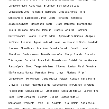
Faculdade EAD Design de interiores
Campo Formoso
Casa Nova
Brumado
Bom Jesus da Lapa
Faculdade EAD Design de Moda
Conceição do Coité
Itamaraju
Itaberaba
Cruz das Almas
Ipirá
Santo Amaro
Euclides da Cunha
Ceará
Fortaleza
Caucacia
Faculdade EAD Gastronomia
Juazeiro do Norte
Maracanaú
Sobral
Crato
Itapipoca
Maranguape
Faculdade EAD Gestão de Pessoas
Iguatu
Quixadá
Canindé
Pacajus
Crateús
Aquiraz
Pacatuba
Faculdade EAD Gestão de Recursos Humanos
Quixeramobim
Goiânia
Distrito Federal
Aparecida de Goiânia
Anápolis
Faculdade EAD Gestão em Segurança Pública
Rio Verde
Luziânia
Águas Lindas de Goiás
Valparaíso de Goiás
Trindade
Faculdade EAD Gestão Financeira
Formosa
Novo Gama
Itumbiara
Senador Canedo
Catalão
Jataí
Planaltina
Caldas Novas
Mato Grosso do Sul
Campo Grande
Dourados
Faculdade EAD História
Três Lagoas
Corumbá
Ponta Porã
Mato Grosso
Cuiabá
Várzea Grande
Faculdade EAD Jornalismo
Rondonópolis
Sinop
Tangará da Serra
Cáceres
Sorriso
Piauí
Teresina
Faculdade EAD Marketing
São Raimundo Nonato
Parnaíba
Picos
Uruçuí
Floriano
Piripiri
Faculdade EAD Matemática
Campo Maior
Porto Alegre
Caxias do Sul
Pelotas
Canoas
Santa Maria
Faculdade EAD Online
Gravataí
Viamão
Novo Hamburgo
São Leopoldo
Rio Grande
Alvorada
Passo Fundo
Sapucaia do Sul
Uruguaiana
Santa Cruz do Sul
Cachoeirinha
Faculdade EAD Pós Graduação Educação Física
Bagé
Bento Gonçalves
Erechim
Guaíba
Cachoeira do Sul
Escolar
Santana do Livramento
Esteio
Ijuí
Alegrete
Pará
Belém
Ananindeua
Faculdade EAD Pós Graduação Gestão Contábil