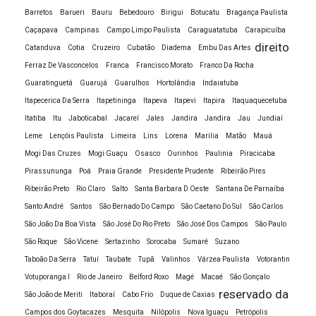
Faculdade a distância Jornalismo
Barretos
Barueri
Bauru
Bebedouro
Birigui
Botucatu
Bragança Paulista
Faculdade a distância Logística
Caçapava
Campinas
Campo Limpo Paulista
Caraguatatuba
Carapicuíba
Faculdade a distância Marketing
direito
Catanduva
Cotia
Cruzeiro
Cubatão
Diadema
Embu Das Artes
Faculdade à distância online
Ferraz De Vasconcelos
Franca
Francisco Morato
Franco Da Rocha
Guaratinguetá
Guarujá
Guarulhos
Hortolândia
Indaiatuba
Faculdade a distância Pedagogia
Itapecerica Da Serra
Itapetininga
Itapeva
Itapevi
Itapira
Itaquaquecetuba
Faculdade a distância pela internet
Itatiba
Itu
Jaboticabal
Jacareí
Jales
Jandira
Jandira
Jau
Jundiaí
Faculdade a distância Pós Graduação Educação
Leme
Lençóis Paulista
Limeira
Lins
Lorena
Marilia
Matão
Mauá
Física Escolar
Mogi Das Cruzes
Mogi Guaçu
Osasco
Ourinhos
Paulinia
Piracicaba
Faculdade a distância Pós-graduação Finanças
Pirassununga
Poá
Praia Grande
Presidente Prudente
Ribeirão Pires
Corporativas
Ribeirão Preto
Rio Claro
Salto
Santa Barbara D Oeste
Santana De Parnaíba
Faculdade a distância Pós-graduação Finanças
Santo André
Santos
São Bernado Do Campo
São Caetano Do Sul
São Carlos
Corporativas
São João Da Boa Vista
São José Do Rio Preto
São José Dos Campos
São Paulo
São Roque
São Vicene
Sertazinho
Sorocaba
Sumaré
Suzano
Faculdade a distância Pós-graduação Gestão
Taboão Da Serra
Tatuí
Taubate
Tupã
Valinhos
Várzea Paulista
Votorantin
Financeira
Votuporanga I
Rio de Janeiro
Belford Roxo
Magé
Macaé
São Gonçalo
Faculdade a distância Processos Gerenciais
reservado da
São João de Meriti
Itaboraí
Cabo Frio
Duque de Caxias
Faculdade a distância Publicidade e Propaganda
Campos dos Goytacazes
Mesquita
Nilópolis
Nova Iguaçu
Petrópolis