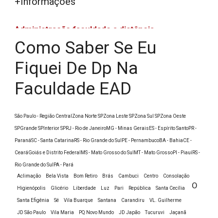
+Informações
Administração faculdade a distância
Como Saber Se Eu
Administração faculdade a distância
Assistência Social EAD
Fiquei De Dp Na
Bacharelado em Ciências Econômicas EAD
Faculdade EAD
Bacharelado em Estética e Cosmética EAD
Bacharelado em Gestão Financeira EAD
Bacharelado em Recursos Humanos EAD
São Paulo - Região Central
Zona Norte SP
Zona Leste SP
Zona Sul SP
Zona Oeste
SP
Grande SP
Interior SP
RJ - Rio de Janeiro
MG - Minas Gerais
ES - Espírito Santo
PR -
Cursar Recursos Humanos EAD
Paraná
SC - Santa Catarina
RS - Rio Grande do Sul
PE - Pernambuco
BA - Bahia
CE -
Design de interiores faculdade a distância
Ceará
Goiás e Distrito Federal
MS - Mato Grosso do Sul
MT - Mato Grosso
PI - Piauí
RS -
Estética e Cosmética a distância
Rio Grande do Sul
PA - Pará
Estética faculdade a distância
Aclimação
Bela Vista
Bom Retiro
Brás
Cambuci
Centro
Consolação
O
Faculdade a distância Administração 2 anos
Higienópolis
Glicério
Liberdade
Luz
Pari
República
Santa Cecília
Santa Efigênia
Sé
Vila Buarque
Santana
Carandiru
VL. Guilherme
Faculdade a distância Administração de
JD São Paulo
Vila Maria
PQ Novo Mundo
JD Japão
Tucuruvi
Jaçanã
Empresas