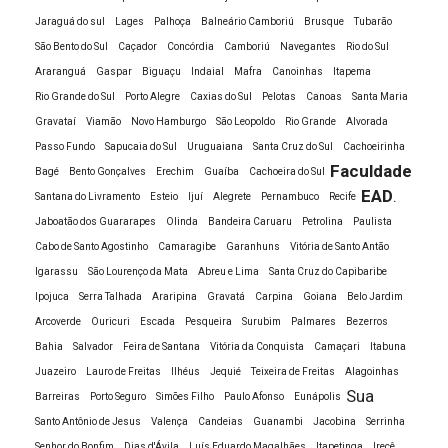
Faculdade de Recursos Humanos
Jaraguá do sul
Lages
Palhoça
Balneário Camboriú
Brusque
Tubarão
Faculdade digital
São Bento do Sul
Caçador
Concórdia
Camboriú
Navegantes
Rio do Sul
Araranguá
Gaspar
Biguaçu
Indaial
Mafra
Canoinhas
Itapema
Faculdade EAD a distância
Rio Grande do Sul
Porto Alegre
Caxias do Sul
Pelotas
Canoas
Santa Maria
Faculdade EAD ADM
Gravataí
Viamão
Novo Hamburgo
São Leopoldo
Rio Grande
Alvorada
Faculdade EAD Administração valor
Passo Fundo
Sapucaia do Sul
Uruguaiana
Santa Cruz do Sul
Cachoeirinha
Faculdade EAD Assistente Social
Faculdade
Bagé
Bento Gonçalves
Erechim
Guaíba
Cachoeira do Sul
EAD
.
Faculdade EAD barata
Santana do Livramento
Esteio
Ijuí
Alegrete
Pernambuco
Recife
Jaboatão dos Guararapes
Olinda
Bandeira Caruaru
Petrolina
Paulista
Faculdade EAD Biologia
Cabo de Santo Agostinho
Camaragibe
Garanhuns
Vitória de Santo Antão
Faculdade EAD Ciências Contábeis
Igarassu
São Lourenço da Mata
Abreu e Lima
Santa Cruz do Capibaribe
Faculdade EAD cursos
Ipojuca
Serra Talhada
Araripina
Gravatá
Carpina
Goiana
Belo Jardim
Faculdade EAD de Administração
Arcoverde
Ouricuri
Escada
Pesqueira
Surubim
Palmares
Bezerros
Faculdade EAD de Ciências Contábeis
Bahia
Salvador
Feira de Santana
Vitória da Conquista
Camaçari
Itabuna
Juazeiro
Lauro de Freitas
Ilhéus
Jequié
Teixeira de Freitas
Alagoinhas
Faculdade EAD de Contabilidade
Sua
Barreiras
Porto Seguro
Simões Filho
Paulo Afonso
Eunápolis
Faculdade EAD de Estética
Santo Antônio de Jesus
Valença
Candeias
Guanambi
Jacobina
Serrinha
Faculdade EAD de História
Senhor do Bonfim
Dias d'Ávila
Luís Eduardo Magalhães
Itapetinga
Irecê