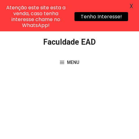
X
Atenção este site esta a
venda, caso tenha
Tenho Interesse!
interesse chame no
WhatsApp!
Pular
Faculdade EAD
para
o
conteúdo
MENU