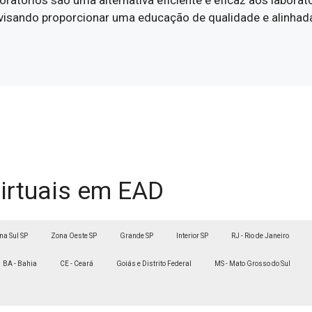
oratórios são uma alternativa eficiente e eficaz aos laborat
a, visando proporcionar uma educação de qualidade e alinh
virtuais em EAD
na Sul SP
Zona Oeste SP
Grande SP
Interior SP
RJ - Rio de Janeiro
BA - Bahia
CE - Ceará
Goiás e Distrito Federal
MS - Mato Grosso do Sul