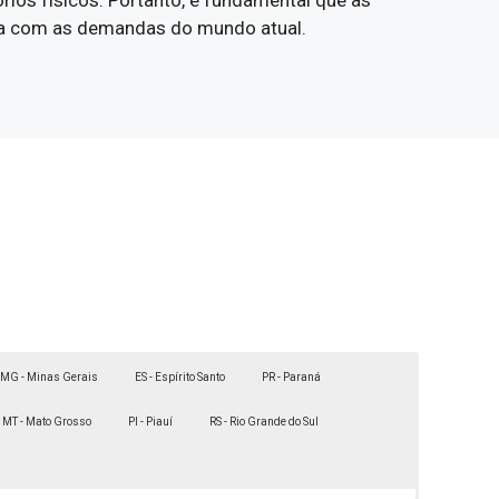
órios físicos. Portanto, é fundamental que as
ada com as demandas do mundo atual.
MG - Minas Gerais
ES - Espírito Santo
PR - Paraná
MT - Mato Grosso
PI - Piauí
RS - Rio Grande do Sul