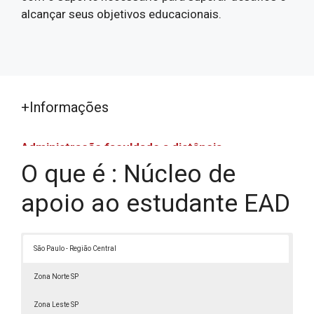
alcançar seus objetivos educacionais.
+Informações
Administração faculdade a distância
O que é : Núcleo de
Administração faculdade a distância
Assistência Social EAD
apoio ao estudante EAD
Bacharelado em Ciências Econômicas EAD
Bacharelado em Estética e Cosmética EAD
São Paulo - Região Central
Bacharelado em Gestão Financeira EAD
Bacharelado em Recursos Humanos EAD
Zona Norte SP
Cursar Recursos Humanos EAD
Zona Leste SP