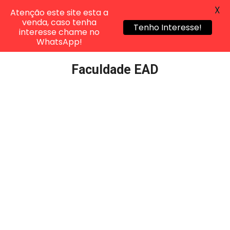
X
Atenção este site esta a
venda, caso tenha
Tenho Interesse!
interesse chame no
WhatsApp!
Pular
Faculdade EAD
para
o
conteúdo