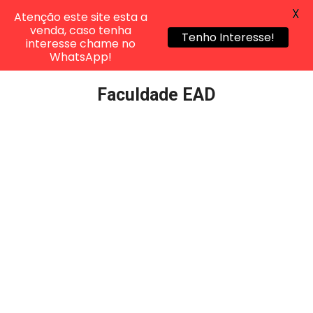
X
Atenção este site esta a
venda, caso tenha
Tenho Interesse!
interesse chame no
WhatsApp!
Pular
Faculdade EAD
para
o
conteúdo