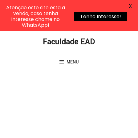
X
Atenção este site esta a
venda, caso tenha
Tenho Interesse!
interesse chame no
WhatsApp!
Pular
Faculdade EAD
para
o
conteúdo
MENU