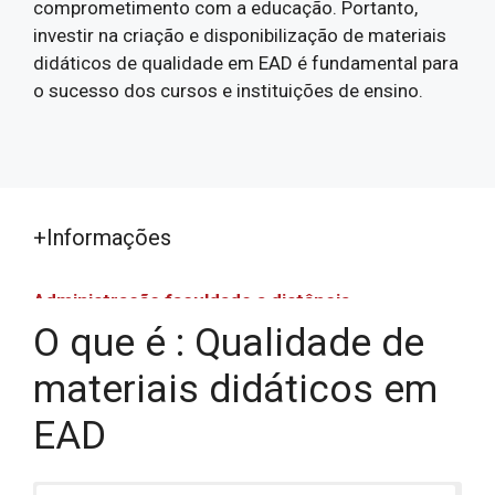
comprometimento com a educação. Portanto,
investir na criação e disponibilização de materiais
didáticos de qualidade em EAD é fundamental para
o sucesso dos cursos e instituições de ensino.
+Informações
Administração faculdade a distância
O que é : Qualidade de
Administração faculdade a distância
Assistência Social EAD
materiais didáticos em
Bacharelado em Ciências Econômicas EAD
EAD
Bacharelado em Estética e Cosmética EAD
Bacharelado em Gestão Financeira EAD